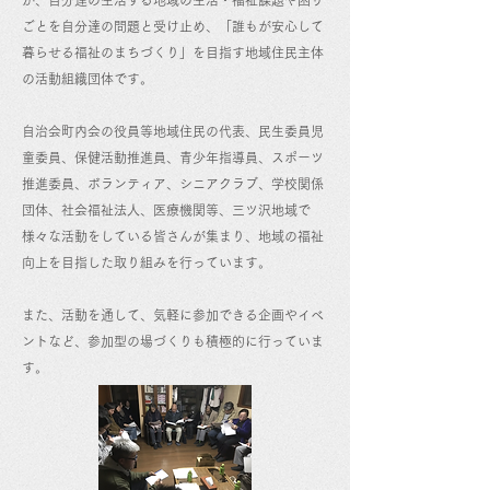
が、自分達の生活する地域の生活・福祉課題や困り
ごとを自分達の問題と受け止め、「誰もが安心して
暮らせる福祉のまちづくり」を目指す地域住民主体
の活動組織団体です。
自治会町内会の役員等地域住民の代表、民生委員児
童委員、保健活動推進員、青少年指導員、スポーツ
推進委員、ボランティア、シニアクラブ、学校関係
団体、社会福祉法人、医療機関等、三ツ沢地域で
様々な活動をしている皆さんが集まり、地域の福祉
向上を目指した取り組みを行っています。
また、活動を通して、気軽に参加できる企画やイベ
ントなど、参加型の場づくりも積極的に行っていま
す。