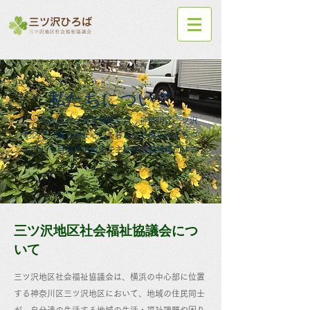
私たちについて
三ツ沢地区社会福祉協議会は、神奈川区三ツ沢
地区で「誰もが安心して暮らせる福祉のまちづ
くり」を目指す地域住民主体の活動組織団体で
す。
三ツ沢地区社会福祉協議会につ
いて
三ツ沢地区社会福祉協議会は、​横浜の中心部に位置
する神奈川区三ツ沢地区において、地域の住民同士